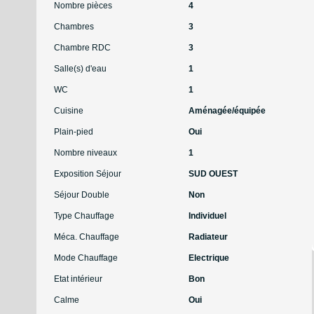
Nombre pièces
4
Chambres
3
Chambre RDC
3
Salle(s) d'eau
1
WC
1
Cuisine
Aménagée/équipée
Plain-pied
Oui
Nombre niveaux
1
Exposition Séjour
SUD OUEST
Séjour Double
Non
Type Chauffage
Individuel
Méca. Chauffage
Radiateur
Mode Chauffage
Electrique
Etat intérieur
Bon
Calme
Oui