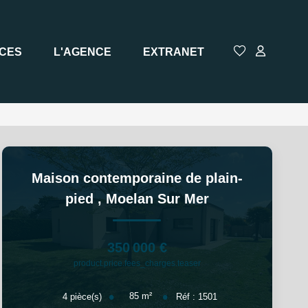
ICES
L'AGENCE
EXTRANET
Maison contemporaine de plain-
pied
,
Moelan Sur Mer
350 000 €
product.price.fees_charges.teaser
85
m²
4
pièce(s)
Réf :
1501